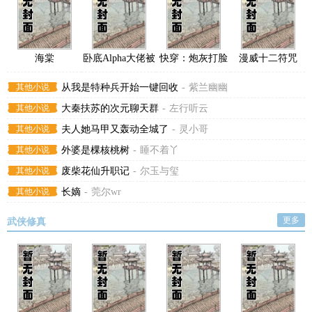
海棠
卧底Alpha大佬被
快穿：炮灰打脸
漫威十二符咒
标记了
攻略
其他小说
从我是特种兵开始一键回收
-
紫兰幽幽
其他小说
大秦扶苏的次元聊天群
-
左行听云
其他小说
夫人她马甲又轰动全城了
-
灵小哥
其他小说
外婆是棵核桃树
-
睡不着丫
其他小说
废柴花仙升职记
-
尔玉与玺
其他小说
长嫡
-
莞尔wr
更多
武侠修真