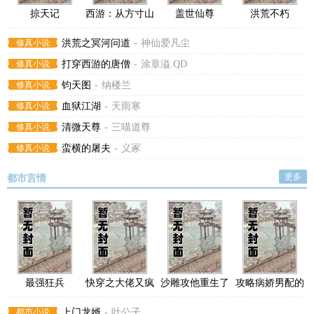
掠天记
西游：从方寸山
盖世仙尊
洪荒不朽
开始签到成圣
修真小说
洪荒之冥河问道
-
神仙爱凡尘
修真小说
打穿西游的唐僧
-
涂章溢.QD
修真小说
钧天图
-
纳楼兰
修真小说
血狱江湖
-
天雨寒
修真小说
清微天尊
-
三喵道尊
修真小说
蛮横的屠夫
-
义冢
更多
都市言情
最强狂兵
快穿之大佬又疯
沙雕攻他重生了
攻略病娇男配的
了
正确方法
都市小说
上门龙婿
-
叶公子