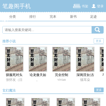
笔趣阁手机
书架
登录
分类
排行
完本
新书
足迹
版
更多
推荐小说
驯服死对头
论龙傲天如
完全控制
深闺淫女(古
与
（双性）
何将反派日
言np纯肉)
（
vivian
张怀友（日
。
猫耳朵
烂
代
更版）
更多
玄幻魔法