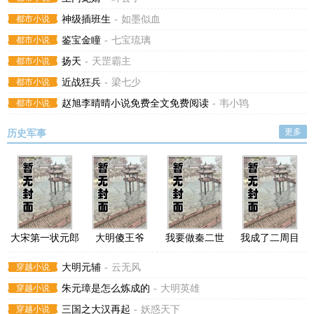
都市小说
神级插班生
-
如墨似血
都市小说
鉴宝金瞳
-
七宝琉璃
都市小说
扬天
-
天罡霸主
都市小说
近战狂兵
-
梁七少
都市小说
赵旭李晴晴小说免费全文免费阅读
-
韦小鸨
更多
历史军事
大宋第一状元郎
大明傻王爷
我要做秦二世
我成了二周目
BOSS
穿越小说
大明元辅
-
云无风
穿越小说
朱元璋是怎么炼成的
-
大明英雄
穿越小说
三国之大汉再起
-
妖惑天下