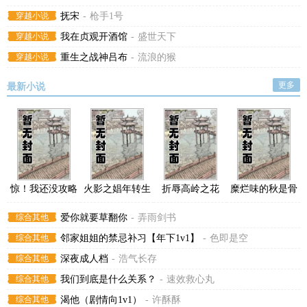
穿越小说
抚宋
-
枪手1号
穿越小说
我在贞观开酒馆
-
盛世天下
穿越小说
重生之战神吕布
-
流浪的猴
更多
最新小说
惊！我还没攻略
火影之娼年转生
折辱高岭之花
糜烂味的秋是骨
呢，怎么就都贴
木叶行
血
综合其他
爱你就要草翻你
-
弄雨剑书
上来了
综合其他
邻家姐姐的禁忌补习【年下1v1】
-
色即是空
综合其他
深夜成人档
-
浩气长存
综合其他
我们到底是什么关系？
-
速效救心丸
综合其他
渴他（剧情向1v1）
-
许酥酥